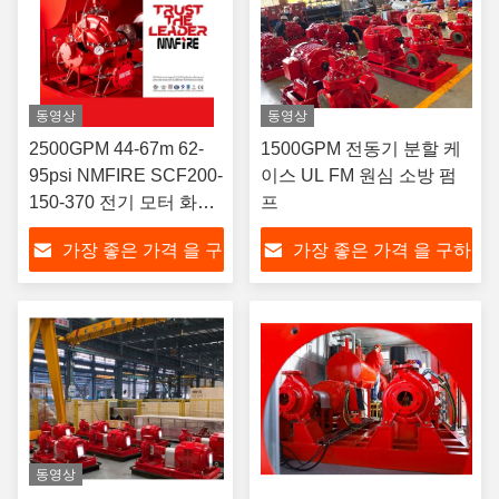
동영상
동영상
2500GPM 44-67m 62-
1500GPM 전동기 분할 케
95psi NMFIRE SCF200-
이스 UL FM 원심 소방 펌
150-370 전기 모터 화재
프
펌프 UL FM 승인 된 화
가장 좋은 가격 을 구
가장 좋은 가격 을 구하
재 펌프 물 펌프
568M3/H
하라
라
동영상