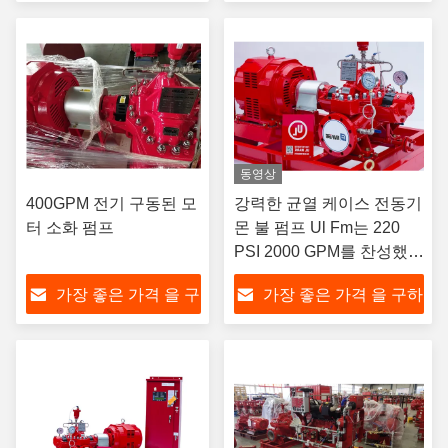
하라
라
동영상
400GPM 전기 구동된 모
강력한 균열 케이스 전동기
터 소화 펌프
몬 불 펌프 Ul Fm는 220
PSI 2000 GPM를 찬성했습
니다
가장 좋은 가격 을 구
가장 좋은 가격 을 구하
하라
라