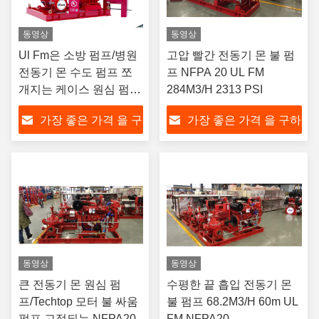
동영상
동영상
Ul Fm은 소방 펌프/병원
고압 빨간 전동기 몬 불 펌
전동기 몬 수도 펌프 쪼
프 NFPA 20 UL FM
개지는 케이스 원심 펌프
284M3/H 2313 PSI
91M3/H 134m를 승인했
가장 좋은 가격 을 구
가장 좋은 가격 을 구하
습니다
하라
라
동영상
동영상
큰 전동기 몬 원심 펌
수평한 끝 흡입 전동기 몬
프/Techtop 모터 불 싸움
불 펌프 68.2M3/H 60m UL
펌프 고정되는 NFPA20
FM NFPA20