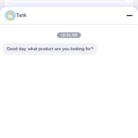
Tarik
보내
10:34 AM
Good day, what product are you looking for?
Wuhan Spico Machinery & Electronics Co.,
Ltd.
kathy@nmfirepump.com
86--18627949609
Rm. E, 제 16 FL., 세기 Bldg. 아니오 206, Jianghan Rd.,
Hankou, 우한, 중국