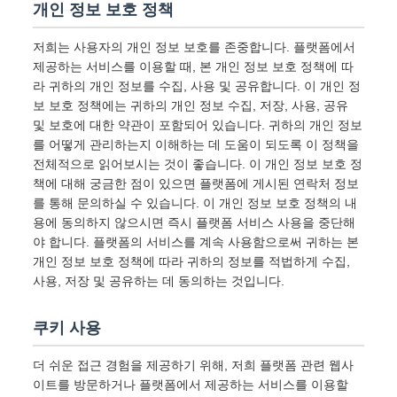
개인 정보 보호 정책
저희는 사용자의 개인 정보 보호를 존중합니다. 플랫폼에서
제공하는 서비스를 이용할 때, 본 개인 정보 보호 정책에 따
라 귀하의 개인 정보를 수집, 사용 및 공유합니다. 이 개인 정
보 보호 정책에는 귀하의 개인 정보 수집, 저장, 사용, 공유
및 보호에 대한 약관이 포함되어 있습니다. 귀하의 개인 정보
를 어떻게 관리하는지 이해하는 데 도움이 되도록 이 정책을
전체적으로 읽어보시는 것이 좋습니다. 이 개인 정보 보호 정
책에 대해 궁금한 점이 있으면 플랫폼에 게시된 연락처 정보
를 통해 문의하실 수 있습니다. 이 개인 정보 보호 정책의 내
용에 동의하지 않으시면 즉시 플랫폼 서비스 사용을 중단해
야 합니다. 플랫폼의 서비스를 계속 사용함으로써 귀하는 본
개인 정보 보호 정책에 따라 귀하의 정보를 적법하게 수집,
사용, 저장 및 공유하는 데 동의하는 것입니다.
쿠키 사용
더 쉬운 접근 경험을 제공하기 위해, 저희 플랫폼 관련 웹사
이트를 방문하거나 플랫폼에서 제공하는 서비스를 이용할