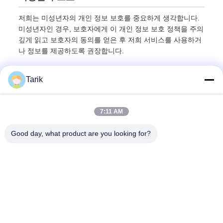
저희는 미성년자의 개인 정보 보호를 중요하게 생각합니다.
미성년자인 경우, 보호자에게 이 개인 정보 보호 정책을 주의
깊게 읽고 보호자의 동의를 얻은 후 저희 서비스를 사용하거
나 정보를 제공하도록 권장합니다.
Tarik
7:11 AM
Good day, what product are you looking for?
Wuhan Spico Machinery & Electronics Co.,
Ltd.
kathy@nmfirepump.com
86--18627949609