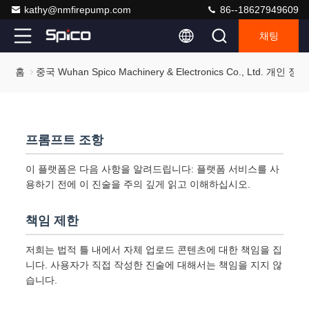
kathy@nmfirepump.com
86--18627949609
채팅
홈
중국 Wuhan Spico Machinery & Electronics Co., Ltd. 개인 
프롬프트 조항
이 플랫폼은 다음 사항을 알려드립니다: 플랫폼 서비스를 사
용하기 전에 이 진술을 주의 깊게 읽고 이해하십시오.
책임 제한
저희는 법적 틀 내에서 자체 업로드 콘텐츠에 대한 책임을 집
니다. 사용자가 직접 작성한 진술에 대해서는 책임을 지지 않
습니다.