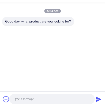
5:54 AM
Good day, what product are you looking for?
Wuhan Spico Machinery & Electronics Co.,
Ltd.
kathy@nmfirepump.com
86--18627949609
Rm. E, 제 16 FL., 세기 Bldg. 아니오 206, Jianghan Rd.,
Hankou, 우한, 중국
중국 좋은 품질 쪼개지는 케이스 불 펌프 공급자. 저작권
2017-2026 Wuhan Spico Machinery & Electronics Co., Ltd.
모든 권리는 보호됩니다.