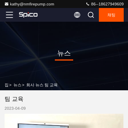
kathy@nmfirepump.com
86--18627949609
채팅
뉴스
집
>
뉴스
>
회사 뉴스 팀 교육
팀 교육
2023-04-09