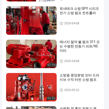
토네테크 소방 GPY 시리즈
전기 소방 펌프 컨트롤러
불 펌프 관제사
2025-04-08
01:16
에너지 절약 불 펌프 311 모
는 수평한 전동기 피트/95
미터
전동기 몬 불 펌프
2025-04-08
01:19
소방용 중앙분방 모터 드라
이브 수직 터빈 소방 펌프
전동기 몬 불 펌프
2025-05-22
00:33
수평한 끝 흡입 전동기 몬