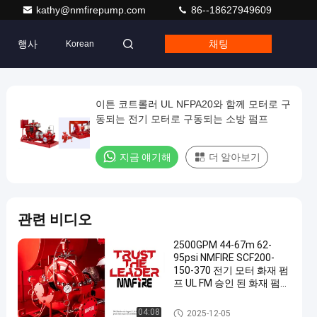
kathy@nmfirepump.com
86--18627949609
행사
채팅
Korean
이튼 코트롤러 UL NFPA20와 함께 모터로 구
동되는 전기 모터로 구동되는 소방 펌프
지금 얘기해
더 알아보기
관련 비디오
2500GPM 44-67m 62-
95psi NMFIRE SCF200-
150-370 전기 모터 화재 펌
프 UL FM 승인 된 화재 펌프
물 펌프 568M3/H
전동기 몬 불 펌프
04:08
2025-12-05