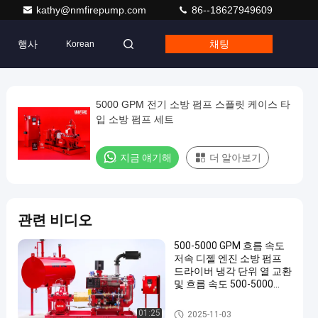
kathy@nmfirepump.com
86--18627949609
행사
채팅
Korean
5000 GPM 전기 소방 펌프 스플릿 케이스 타
입 소방 펌프 세트
지금 얘기해
더 알아보기
관련 비디오
500-5000 GPM 흐름 속도
저속 디젤 엔진 소방 펌프
드라이버 냉각 단위 열 교환
및 흐름 속도 500-5000
GPM
디젤 엔진 소방 펌프 운전자
01:25
2025-11-03