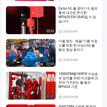
Eaton UL 불 경마기수 펌프
통제 내각은 추가한
NFPA20 EN12845일 수 있
습니다
충압 펌프
00:34
2025-04-09
디젤 엔진 - 맨끝/기름 저장
소를 위한 몬 비상사태 불
펌프 원심 분리기
비상 물 펌프
2025-04-08
01:50
1000GPM@185PSI 수상송
유 장치를 위한 미끄럼에 의
하여 거치되는 불 펌프
NFPA20 기준
미끄럼에 의하여 거치되는 불
01:07
2025-04-08
펌프
5000 GPM 소방용 물 펌프