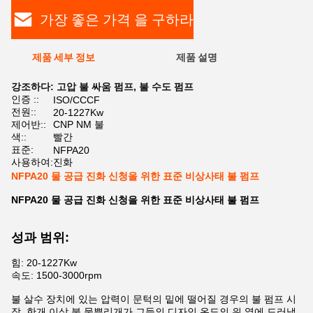
가장 좋은 가격 을 구하라
제품 세부 정보
제품 설명
강조하다:
고압 불 싸움 펌프
,
불 수도 펌프
인증 ::
ISO/CCCF
전원::
20-1227Kw
제어반::
CNP NM 불
색::
빨간
표준:
NFPA20
사용하여:
진화
NFPA20 물 공급 진화 신청을 위한 표준 비상사태 불 펌프
NFPA20 물 공급 진화 신청을 위한 표준 비상사태 불 펌프
성과 범위:
힘: 20-1227Kw
속도: 1500-3000rpm
불 살수 장치에 있는 압력이 문턱의 밑에 떨어질 경우의 불 펌프 시
작. 한개 이상 불 물뿌리개가 그들의 디자인 온도의 위 열에 드러낼