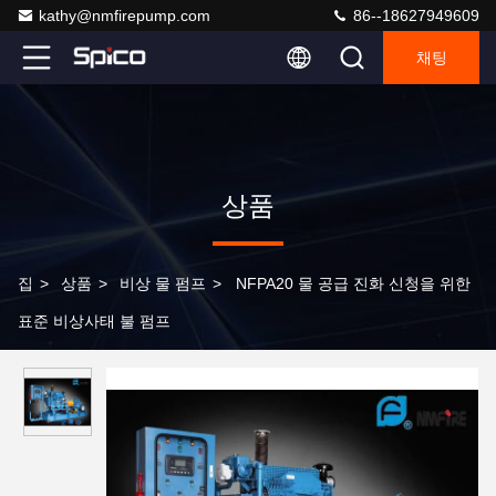
kathy@nmfirepump.com
86--18627949609
채팅
상품
집
>
상품
>
비상 물 펌프
>
NFPA20 물 공급 진화 신청을 위한
표준 비상사태 불 펌프